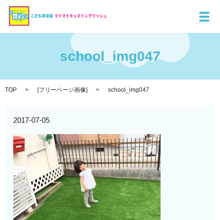
メ
school_img047
TOP
[
フリーページ画像
]
school_img047
2017-07-05