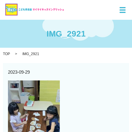
メ
IMG_2921
TOP
IMG_2921
2023-09-29