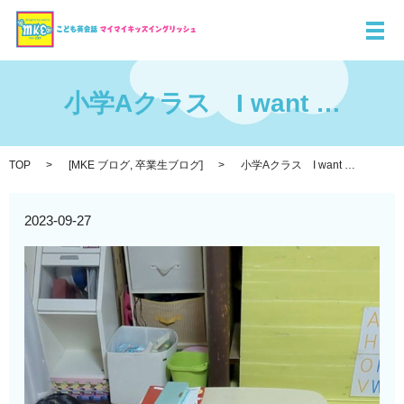
メ
小学Aクラス I want …
TOP
[
MKE ブログ
,
卒業生ブログ
]
小学Aクラス I want …
2023-09-27