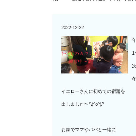
2022-12-22
次
イエローさんに初めての宿題を
出しました〜*\(^o^)/*
お家でママやパパと一緒に