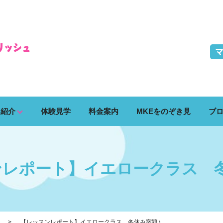
ス紹介
体験見学
料金案内
MKEをのぞき見
ブ
ンレポート】イエロークラス 冬
【レッスンレポート】イエロークラス 冬休み宿題♪