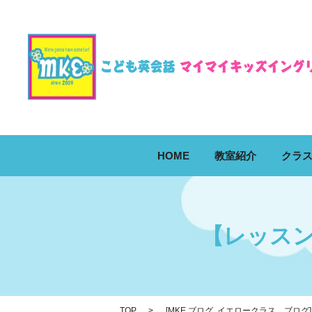
HOME
教室紹介
クラ
【レッス
TOP
[
MKE ブログ
,
イエロークラス ブログ
]