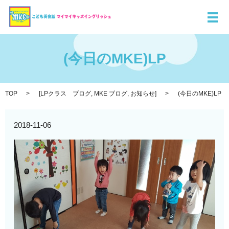
メ
(今日のMKE)LP
TOP
[
LPクラス ブログ
,
MKE ブログ
,
お知らせ
]
(今日のMKE)LP
2018-11-06