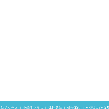
幼児クラス
小学生クラス
体験見学
料金案内
MKEをのぞき