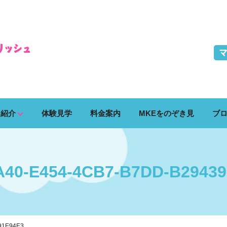
ス紹介
体験見学
料金案内
MKEをのぞき見
ブ
40-E454-4CB7-B7DD-B2943
91E94E3