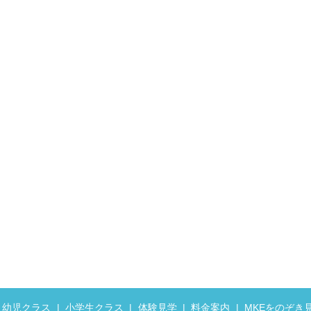
幼児クラス
小学生クラス
体験見学
料金案内
MKEをのぞき