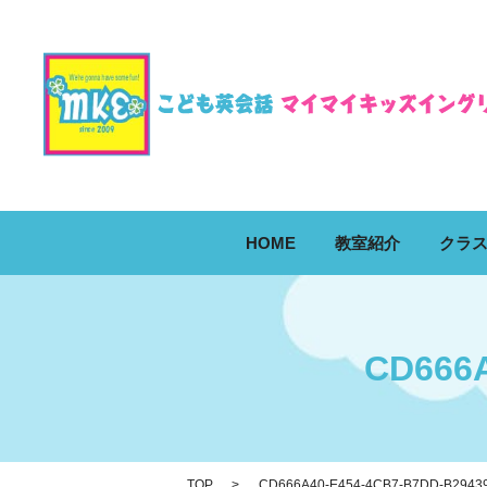
HOME
教室紹介
クラ
CD666A
TOP
CD666A40-E454-4CB7-B7DD-B2943