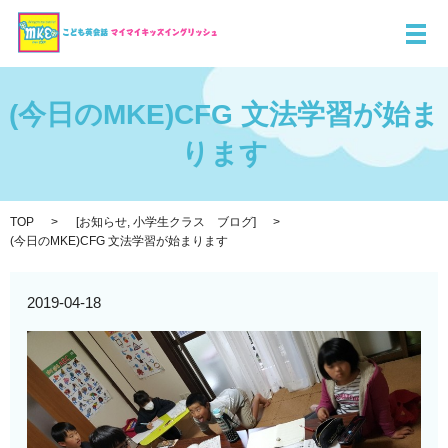
メ
(今日のMKE)CFG 文法学習が始ま
ります
TOP
[
お知らせ
,
小学生クラス ブログ
]
(今日のMKE)CFG 文法学習が始まります
2019-04-18