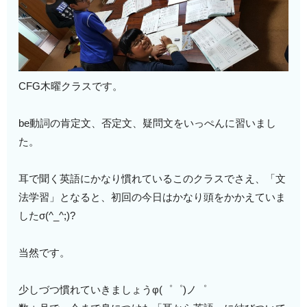
CFG木曜クラスです。
be動詞の肯定文、否定文、疑問文をいっぺんに習いまし
た。
耳で聞く英語にかなり慣れているこのクラスでさえ、「文
法学習」となると、初回の今日はかなり頭をかかえていま
したσ(^_^;)?
当然です。
少しづつ慣れていきましょうφ(゜゜)ノ゜