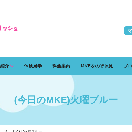
ス紹介
体験見学
料金案内
MKEをのぞき見
ブ
(今日のMKE)火曜ブルー
(今日のMKE)火曜ブルー