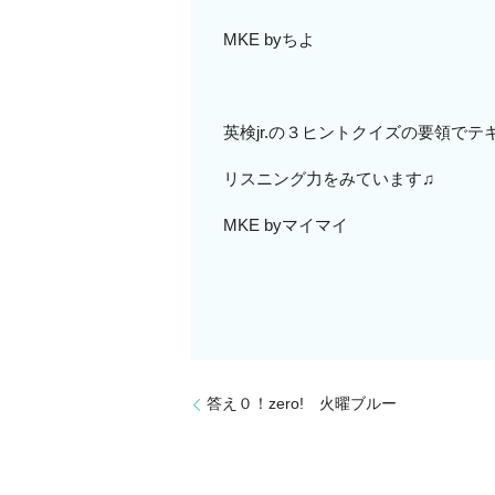
MKE byちよ
英検jr.の３ヒントクイズの要領で
リスニング力をみています♫
MKE byマイマイ
答え０！zero! 火曜ブルー