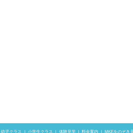
幼児クラス
小学生クラス
体験見学
料金案内
MKEをのぞき