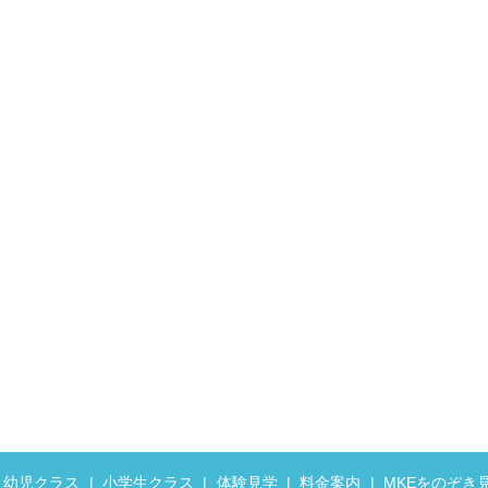
幼児クラス
小学生クラス
体験見学
料金案内
MKEをのぞき