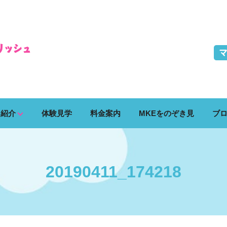
ス紹介
体験見学
料金案内
MKEをのぞき見
ブ
20190411_174218