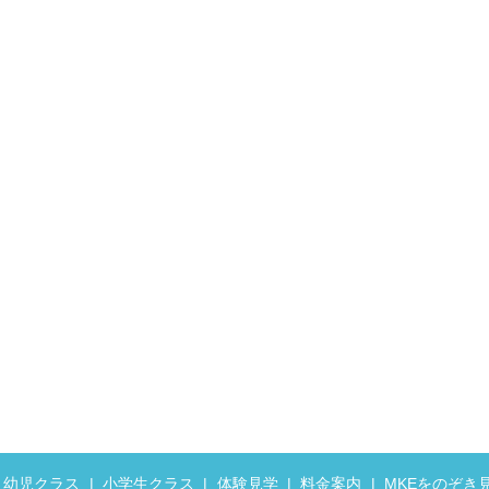
幼児クラス
小学生クラス
体験見学
料金案内
MKEをのぞき