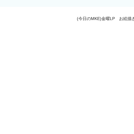
(今日のMKE)金曜LP お絵描