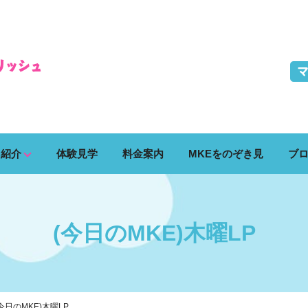
ス紹介
体験見学
料金案内
MKEをのぞき見
ブ
(今日のMKE)木曜LP
(今日のMKE)木曜LP