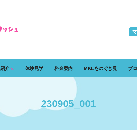
ス紹介
体験見学
料金案内
MKEをのぞき見
ブ
230905_001