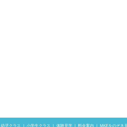
幼児クラス
小学生クラス
体験見学
料金案内
MKEをのぞき