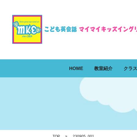
HOME
教室紹介
クラ
TOP
230905_001