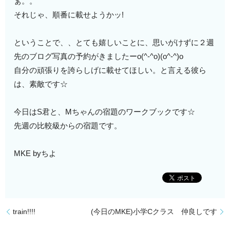
ぁ。。
それじゃ、
順番に載せようかッ!
ということで、、とても嬉しいことに、思いがけずに２週
先のブログ写真の予約がきましたーo(^-^o)(o^-^)o
自分の頑張りを誇らしげに載せてほしい。と言える彼ら
は、素敵です☆
今日はS君と、Mちゃんの宿題のワークブックです☆
先週の比較級からの宿題です。
MKE byちよ
train!!!!
(今日のMKE)小学Cクラス 仲良しです