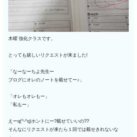
木曜 強化クラスです。
とっても嬉しいリクエストが来ました!
「なーなーちよ先生ー
ブログにオレのノートを載せてー♪」
「オレもオレもー」
「私もー」
えーq(^-^q)ホントにー?載せていいの??
そんなにリクエストが来たら１回では載せきれないな