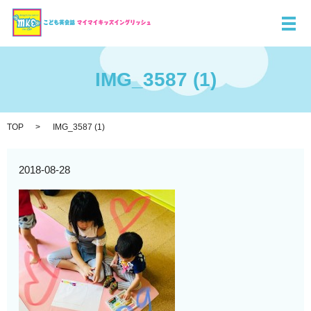
メ
IMG_3587 (1)
TOP
IMG_3587 (1)
2018-08-28