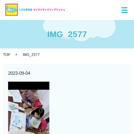
メ
IMG_2577
TOP
IMG_2577
2023-09-04