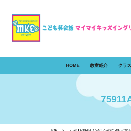
HOME
教室紹介
クラ
75911
TOP
75911A30-6AD7-4654-9621-0EFC95