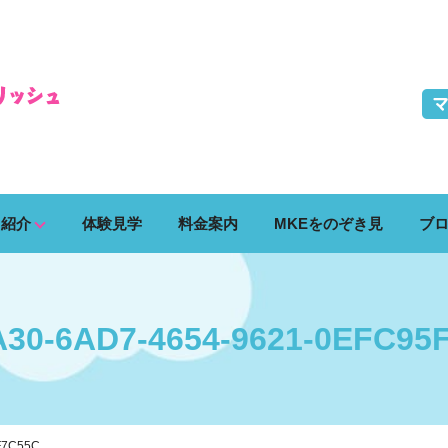
ス紹介
体験見学
料金案内
MKEをのぞき見
ブ
A30-6AD7-4654-9621-0EFC95
F7C55C