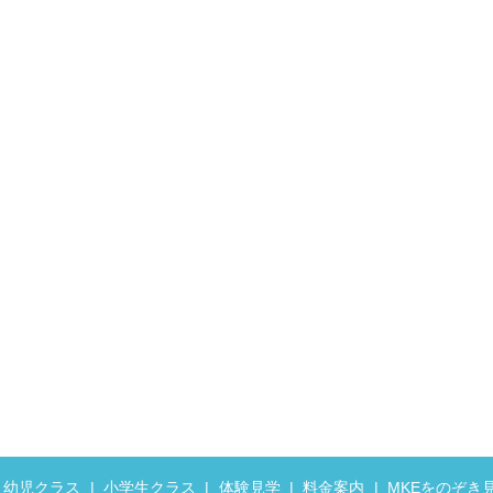
幼児クラス
小学生クラス
体験見学
料金案内
MKEをのぞき