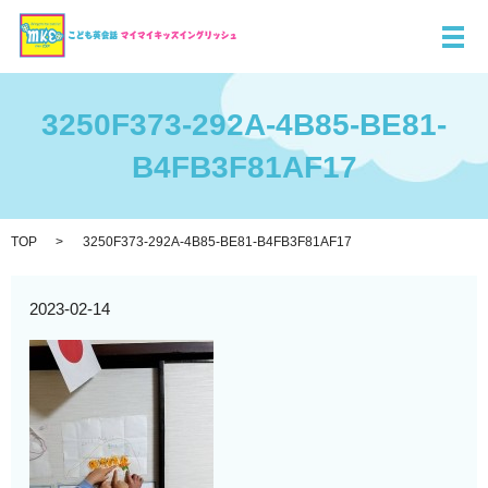
メ
3250F373-292A-4B85-BE81-
B4FB3F81AF17
TOP
3250F373-292A-4B85-BE81-B4FB3F81AF17
2023-02-14