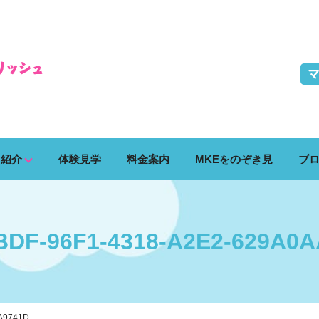
ス紹介
体験見学
料金案内
MKEをのぞき見
ブ
DF-96F1-4318-A2E2-629A0
A9741D