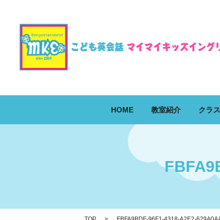
HOME
教室紹介
クラ
FBFA9B
TOP
FBFA9BDF-96F1-4318-A2E2-629A0A