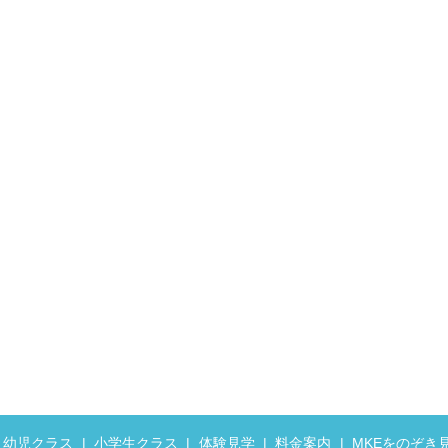
幼児クラス
小学生クラス
体験見学
料金案内
MKEをのぞき