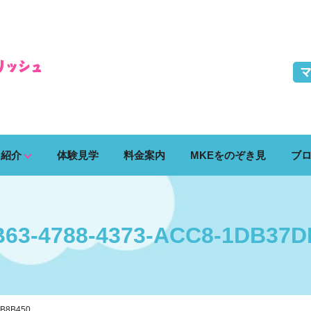
ス紹介
体験見学
料金案内
MKEをのぞき見
ブ
63-4788-4373-ACC8-1DB37D
DB8B450