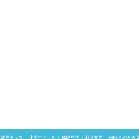
幼児クラス
小学生クラス
体験見学
料金案内
MKEをのぞき