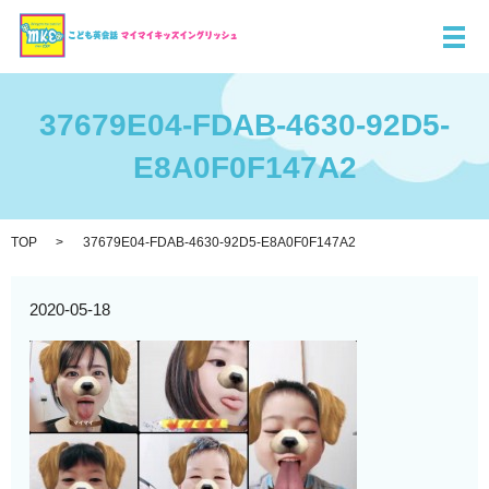
メ
37679E04-FDAB-4630-92D5-
E8A0F0F147A2
TOP
37679E04-FDAB-4630-92D5-E8A0F0F147A2
2020-05-18