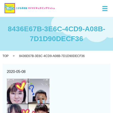
メ
8436E67B-3E6C-4CD9-A08B-
7D1D90DECF36
TOP
8436E67B-3E6C-4CD9-A08B-7D1D90DECF36
2020-05-08