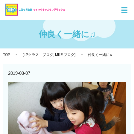
メ
仲良く一緒に♫
TOP
[
LPクラス ブログ
,
MKE ブログ
]
仲良く一緒に♫
2019-03-07