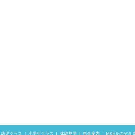
幼児クラス
小学生クラス
体験見学
料金案内
MKEをのぞき