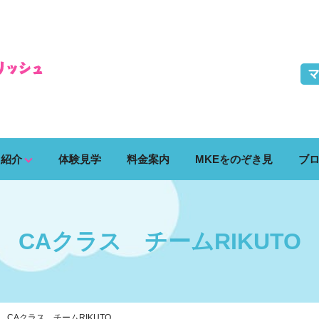
ス紹介
体験見学
料金案内
MKEをのぞき見
ブ
CAクラス チームRIKUTO
CAクラス チームRIKUTO